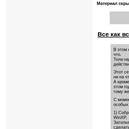
Материал скр
Все как вс
В этом 
что.
Толи на
действи
Этот се
ни на ч
А кроме
этом го
тому же
С момен
особых 
1) Собр
WinXP.
Затолка
сделать