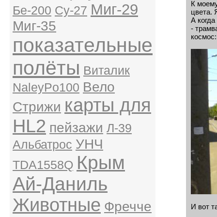
К моему
Миг-29
Бе-200
Су-27
цвета. 
А когда
Миг-35
- трамв
космос:
показательные
полёты
Виталик
Вело
NaleyPo100
карты для
Стрижи
HL2
пейзажи
Л-39
УНЧ
Альбатрос
Крым
TDA1558Q
Ай-Даниль
Животные
Фречче
И вот т