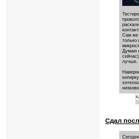
Тестиро
проволо
раскали
контакт
Сам же 
только 
микрос
Думаю е
сейчас)
лучше.
Наверно
копирк
хотелос
низково
К
N
Сдал посл
Сегодн