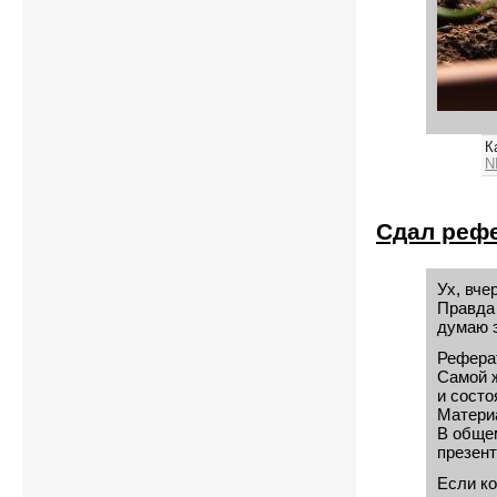
К
N
Сдал рефе
Ух, вче
Правда 
думаю э
Реферат
Самой 
и состо
Материа
В общем
презен
Если ко