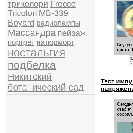
триколори
Frecce
Tricolori
MB-339
Boyard
радиолампы
Массандра
пейзаж
портрет
натюрморт
Внутри 
ностальгия
цвета. 
К
подбелка
N
Никитский
Тест импу
ботанический сад
напряжен
Сегодн
стабили
собрал.