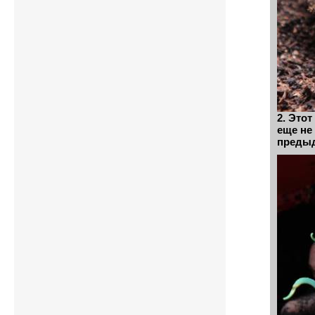
2. Это
еще не 
предыд