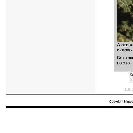
А это 
сквозь
Вот так
но это 
К
N
1-10
Copyright Nime