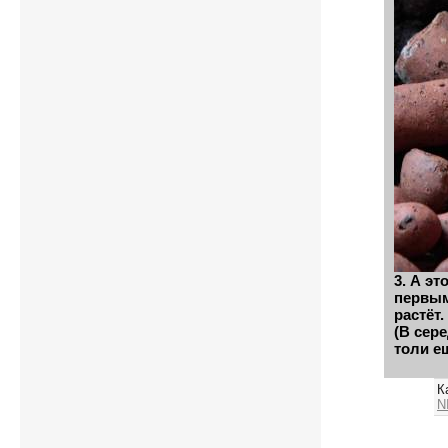
3. А эт
первым
растёт.
(В сер
толи е
К
N