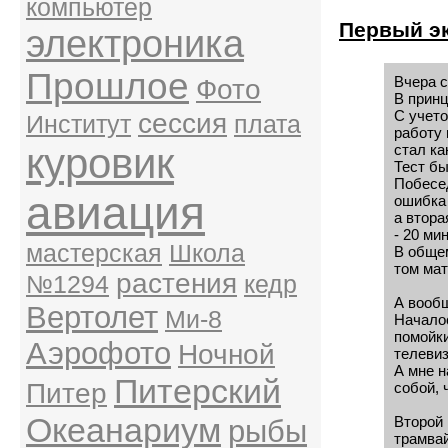
компьютер
Первый э
электроника
Прошлое
Вчера с
Фото
В принц
С учето
сессия
Институт
плата
работу 
куровик
стал ка
Тест бы
Побесед
авиация
ошибка 
а втора
- 20 ми
мастерская
Школа
В общем
том мат
растения
№1294
кедр
А вооб
Вертолет
Ми-8
Началос
помойки
Аэрофото
Ночной
телевиз
А мне н
Питерский
Питер
собой, 
Океанариум
Второй 
рыбы
трамвай