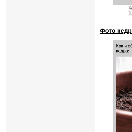
К
N
Фото кедр
Как и 
кедра: