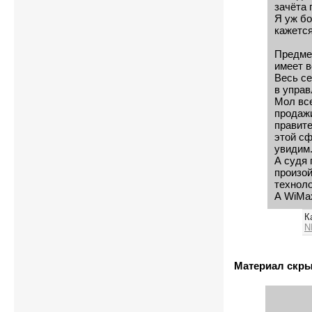
зачёта 
Я уж бо
кажется
Предмет
имеет 
Весь с
в управ
Мол все
продажи
правите
этой сф
увидим
А судя 
произой
техноло
А WiMax
К
N
Материал скр