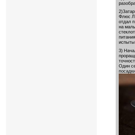
разобра
2)Зата
Флюс ЛТ
отдал п
на малы
стеклот
питания
испытыв
3) Нача
проращи
точност
Один се
посадки