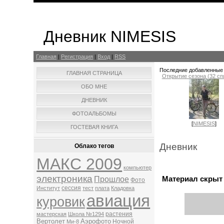
Дневник NIMESIS
Главная
|
Регистрация
|
Вход
|
RSS
Последние добавленные
ГЛАВНАЯ СТРАНИЦА
Открытие сезона (32 спи
ОБО МНЕ
ДНЕВНИК
ФОТОАЛЬБОМЫ
[
NIMESIS
]
ГОСТЕВАЯ КНИГА
Дневник
Облако тегов
МАКС 2009
компьютер
электроника
Материал скрыт
Прошлое
Фото
сессия
Институт
тест
плата
Кладовка
авиация
куровик
растения
мастерская
Школа №1294
Вертолет
Аэрофото
Ночной
Ми-8