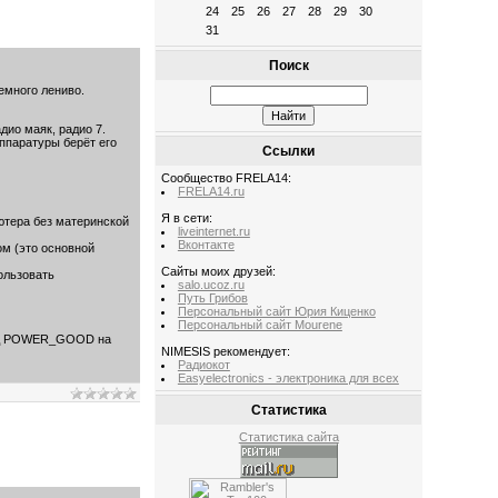
24
25
26
27
28
29
30
31
Поиск
емного лениво.
дио маяк, радио 7.
аппаратуры берёт его
Ссылки
Сообщество FRELA14:
FRELA14.ru
Я в сети:
ьютера без материнской
liveinternet.ru
Вконтакте
ом (это основной
Сайты моих друзей:
ользовать
salo.ucoz.ru
Путь Грибов
Персональный сайт Юрия Киценко
Персональный сайт Mourene
овод POWER_GOOD на
NIMESIS рекомендует:
Радиокот
Easyelectronics - электроника для всех
Статистика
Статистика сайта