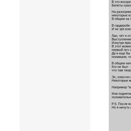
В это воскр
Билеты сразу
На разогреве
некоторые к
В общем на 
В гардеробе
И не зря взя
Лан, чёт я о
Выступление
Изнутри ярко
В этот моме
первый луч с
Да и еще бы
понимали, чт
В общем нач
Кто не был -
что там твор
Эх, классно 
Некоторые м
Например "в
Или подняти
положительн
P.S. После в
Но я ничуть 