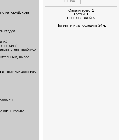
Онлайн всего:
1
ь с натяжкой, хотя
Гостей:
1
Пользователей:
0
Посетители за последние 24 ч.
.
ты глядел.
еной.
з ползала!
 разрыв стены пробился
лжительным, но все
т и тысячной доли того
 оооочень
ло очень громко!