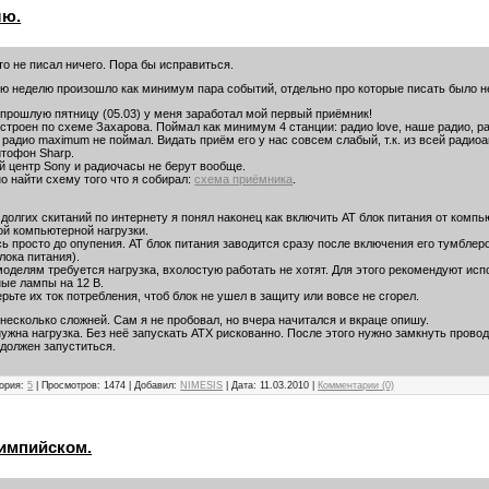
лю.
то не писал ничего. Пора бы исправиться.
ю неделю произошло как минимум пара событий, отдельно про которые писать было н
 прошлую пятницу (05.03) у меня заработал мой первый приёмник!
строен по схеме Захарова. Поймал как минимум 4 станции: радио love, наше радио, ра
радио maximum не поймал. Видать приём его у нас совсем слабый, т.к. из всей радио
итофон Sharp.
 центр Sony и радиочасы не берут вообще.
о найти схему того что я собирал:
схема приёмника
.
долгих скитаний по интернету я понял наконец как включить AT блок питания от комп
ой компьютерной нагрузки.
сь просто до опупения. АТ блок питания заводится сразу после включения его тумблер
лока питания).
оделям требуется нагрузка, вхолостую работать не хотят. Для этого рекомендуют исп
ые лампы на 12 В.
рьте их ток потребления, чтоб блок не ушел в защиту или вовсе не сгорел.
несколько сложней. Сам я не пробовал, но вчера начитался и вкраце опишу.
нужна нагрузка. Без неё запускать ATX рискованно. После этого нужно замкнуть пр
 должен запуститься.
гория:
5
| Просмотров: 1474 | Добавил:
NIMESIS
| Дата:
11.03.2010
|
Комментарии (0)
импийском.