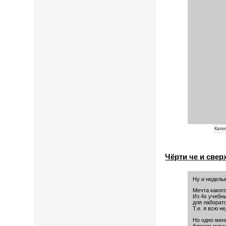
Кате
Чёрти че и сверх
Ну и недель
Мечта какого
Из 4х учебн
для лаборато
Т.е. я всю н
Но одно мен