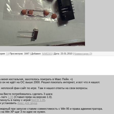
гория:
5
| Просмотров: 1647 | Добавил:
NIMESIS
| Дата:
23.01.2010
|
Комментарии (3)
 меня ностальгия, захотелось поиграть в Макс Пейн. =)
то он не идёт на ОС выше 2000. Решил покопать интернет, и вот что я нашел:
 неплохой фан-сайт по игре. Там я нашел ответы на свои вопросы.
на Висте потребовалось сделать 3 шага:
ь патч
1.05
(Ставил прям на версию 1.0).
пихнуть в папку с игрой
NoCD 1.05
.
 и установить
фикс для звука
ожарный при запуске ставим совместимость с Win 95 и права администратора.
ы на Win XP щаг 3 по идее не нужен.