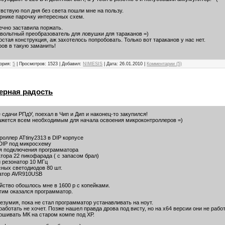
увствую пол дня без света пошли мне на пользу.
рнике парочку интересных схем.
ечно заставила поржать.
овольтный преобразователь для ловушки для тараканов =)
стая конструкция, аж захотелось попробовать. Только вот тараканов у нас нет.
ров в такую заманить!
гория:
5
| Просмотров: 1523 | Добавил:
NIMESIS
| Дата:
26.01.2010
|
Комментарии (5)
ерная радость
 сдачи РПдУ, поехал в Чип и Дип и наконец-то закупился!
ажется всем необходимым для начала освоения микроконтроллеров =)
роллер ATtiny2313 в DIP корпусе
 DIP под микросхему
ля подключения программатора
атора 22 пикофарада ( с запасом брал)
й резонатор 10 МГц
сных светодиодов 80 шт.
матор AVR910USB
йство обошлось мне в 1600 р с копейками.
им оказался программатор.
езумия, пока не стал программатор устанавливать на ноут.
работать не хочет. Позже нашел правда дрова под висту, но на х64 версии они не рабо
ошивать МК на старом компе под ХР.