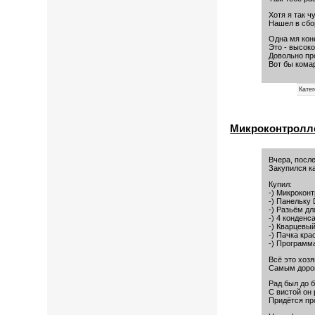
Хотя я так ч
Нашел в сбо
Одна мя кон
Это - высок
Довольно про
Вот бы кома
Кате
Микроконтролл
Вчера, после
Закупился к
Купил:
-) Микроконт
-) Панельку
-) Разьём д
-) 4 конденс
-) Кварцевы
-) Пачка кра
-) Програм
Всё это хозя
Самым дорог
Рад был до б
С вистой он 
Придётся пр