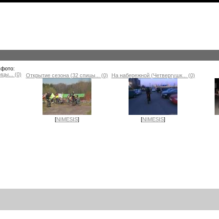
 фото:
цы... (0)
Открытие сезона (32 спицы... (0)
На набережной (Четвергушк... (0)
[
NIMESIS
]
[
NIMESIS
]