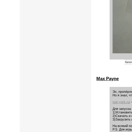
Кате
Max Payne
Эх, пропёрла
Но я знал, ч
noir-york.ru/
-
Для запуска 
1)Установит
2)Скачать и 
3)Загрузить
На всякий п
P.S. Для игр