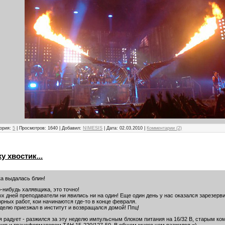
гория:
5
| Просмотров: 1640 | Добавил:
NIMESIS
| Дата:
02.03.2010
|
Комментарии (2)
у хвостик...
ка выдалась блин!
-нибудь халявщика, это точно!
ых дней преподаватели ни явились ни на один! Еще один день у нас оказался зарезер
рных работ, кои начинаются где-то в конце февраля.
еделю приезжал в институт и возвращался домой! Ппц!
я радует - разжился за эту неделю импульсным блоком питания на 16/32 В, старым к