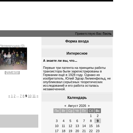
Приветствую Вас
Гость
Форма входа
Четвергушка (0)
Интересное
А знаете ли вы, что...
Первые три патента на принципы работы
транзистора были зарегистрированы в
[
NIMESIS
]
Германии ещё в 1928 году. Однако их
изобретатель, Юлий Эдгар Лилиенфельд, не
опубликовал серьёзных теоретических
исследований и его работа осталась
незамеченной.
«
1
2
...
7
8
9
10
11
»
Календарь
«
Август 2026
»
Пн
Вт
Ср
Чт
Пт
Сб
Вс
1
2
3
4
5
6
7
8
9
10
11
12
13
14
15
16
17
18
19
20
21
22
23