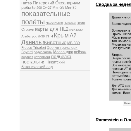
Питерский Океанариум
Питер
Сводка за неде
рыбы
Миг-29
Миг-35
Бе-200
Су-27
показательные
Давно я что-
полёты
Вело
NaleyPo100
Виталик
За последню
карты для HL2
Стрижи
пейзажи
Во первых в
Крым
Ай-
Приёмник по
УНЧ
Альбатрос
Л-39
Жаль только 
Даниль
только магн
Животные
MB-339
Музыкальный
Frecce Tricolori
Фречче триколори
Вот тут можн
Массандра
Boyard
пейзаж
радиолампы
Второе.
подбелка
портрет
натюрморт
Вчера после 
ностальгия
платы и люб
Никитский
Всё оказало
ботанический сад
признак АТ б
Некоторым м
автомобильн
Только прове
Для ATX все 
Для начала 
землю. Блок
Кате
Rammstein в Ол