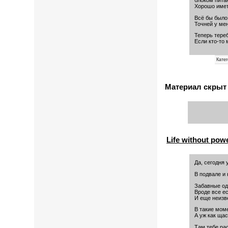
блоком пита
Хорошо имет
Всё бы было
Точней у мен
Теперь тере
Если кто-то
Кате
Материал скрыт
Life without pow
Да, сегодня 
В подвале и 
Забавные одн
Вроде все ес
И еще неизв
В такие мом
А уж как щас
Там тебе рас