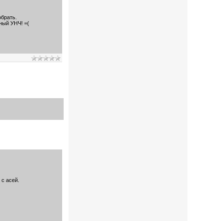
обрать.
дный УНЧ! =(
 с асей.