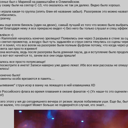
есенье был с Мариной на раммштайне в Олимпийском.
 скажу были на сектор С-13, что оказалось не так уж далеко. Видно было хорошо.
 играла какая-то группа (опять блин её название забыл). Разогревом это можно назват
олбасились.
троечку.
 мы еще взяли бинокль (один на двоих), самый лучший из того что можно было выбрать
ли! Благодаря нему я все прекрасно видел =) Без него бы только слушал и спец-эффек
твлёкся =)
 Rammstein началось конечно зрелищно! Появились они через 3 разрыва в стене за сц
 светил прожектор, а воздух был чуть задымлён и струи света тянулись со сцены чере
нт я понял, что все вопли на разогреве были полным фуфлом потому, что когда через
вета зал просто взревел!
 она молчала, ведь после разогрева была длинная пауза, да и вступление было продо
о вот-вот начнётся то, зачем все они сюда пришли!
алось все просто потрясающе!
 посмотрите в инете! Записи наверно уже давно лежат. Ибо все мои рассказы не опишу
илось!
конечно было!
оменты особо врезаются в память....
ыливание" струи искр в ванну на лежащего в ней клавишника XD
е Российского флага во время плавания в океане фанатов =) (Ух наши-то это оценили
о!)
сего этого у мя до сегодняшнего вечера от резких звуков побаливали уши. Еще бы, бы
не жалею, что сходил! Может больше не подвернётся случая, кто знает...