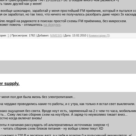
ния и трансформатором ТАН 15-220/127-50. В общем много чем разжился =)
ь таких друзей как у меня!
 вообще шоколадно, заработай у меня простейший FM приёмник, который я пытался с
я он заработал, но так тихо, что ничего не получалось разобрать даже через 3х каска
блю людей на радиокоте в поисках простой схемы FM приёмника, без микросхем.
 может помочь - отпишитесь
на форуме
.
гория:
5
| Просмотров: 1782 | Добавил:
NIMESIS
| Дата:
13.02.2010
|
Комментарии (5)
er supply.
у меня пол дня была жизнь без электропитания...
на чердаке проводились какие-то работы, и с утра, как только я встал свет выключили.
ако ощущения без света. Вроде ноут есть, заряженный на 2 с чем-то часа, мобильник
ть... Сижу листаю сборник схем на ноутбуке. А заряд-то неумолимо тикает вниз...
естно когда включат вновь!
енты я начинаю рассуждать об альтернативных источниках энергии =)
 - читать сборник схем блоков питания - ну вобще слюни текут XD
суждают о 220 В и десятках ватт, а у тебя в розетке 0 и полусевший аккумулятор. =(