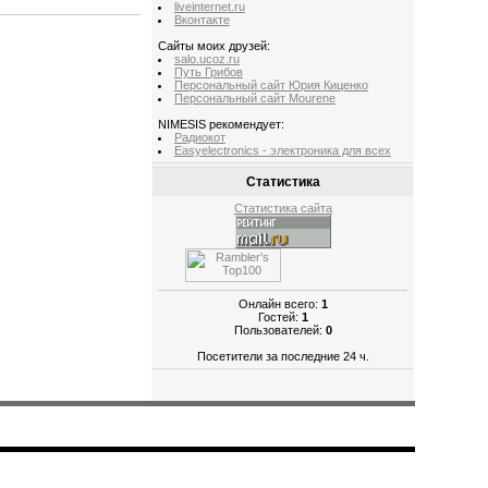
liveinternet.ru
Вконтакте
Сайты моих друзей:
salo.ucoz.ru
Путь Грибов
Персональный сайт Юрия Киценко
Персональный сайт Mourene
NIMESIS рекомендует:
Радиокот
Easyelectronics - электроника для всех
Статистика
Статистика сайта
Онлайн всего:
1
Гостей:
1
Пользователей:
0
Посетители за последние 24 ч.