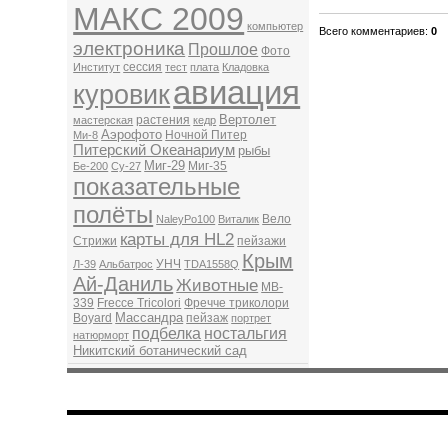
МАКС 2009
компьютер
Всего комментариев
:
0
электроника
Прошлое
Фото
сессия
Институт
тест
плата
Кладовка
авиация
куровик
Вертолет
растения
мастерская
кедр
Аэрофото
Ночной Питер
Ми-8
Питерский Океанариум
рыбы
Миг-29
Миг-35
Бе-200
Су-27
показательные
полёты
Вело
NaleyPo100
Виталик
карты для HL2
Стрижи
пейзажи
Крым
УНЧ
Л-39
Альбатрос
TDA1558Q
Ай-Даниль
Животные
MB-
339
Frecce Tricolori
Фречче триколори
Массандра
Boyard
пейзаж
портрет
подбелка
ностальгия
натюрморт
Никитский ботанический сад