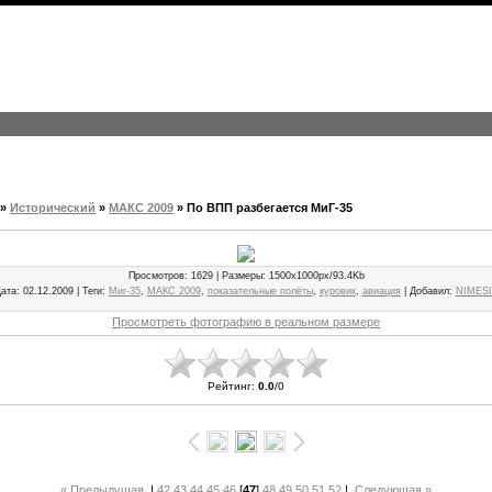
»
Исторический
»
МАКС 2009
» По ВПП разбегается МиГ-35
Просмотров
: 1629 |
Размеры
: 1500x1000px/93.4Kb
ата
: 02.12.2009 |
Теги
:
Миг-35
,
МАКС 2009
,
показательные полёты
,
куровик
,
авиация
|
Добавил
:
NIMES
Просмотреть фотографию в реальном размере
Рейтинг
:
0.0
/
0
« Предыдущая
|
42
43
44
45
46
[
47
]
48
49
50
51
52
|
Следующая »