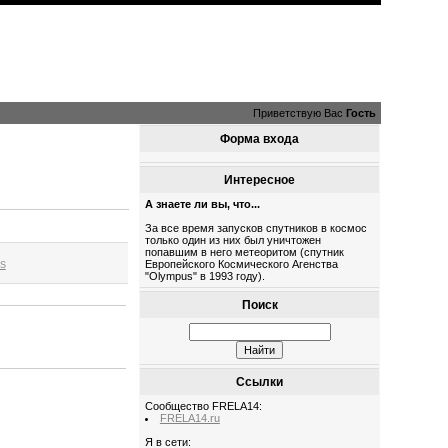
Приветствую Вас
Гость
Форма входа
Интересное
А знаете ли вы, что...
За все время запусков спутников в космос
только один из них был уничтожен
попавшим в него метеоритом (спутник
Европейского Космического Агенства
IS
"Olympus" в 1993 году).
Поиск
Ссылки
Сообщество FRELA14:
FRELA14.ru
Я в сети: