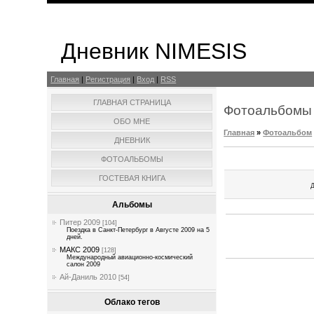
Дневник NIMESIS
Главная
|
Регистрация
|
Вход
|
RSS
ГЛАВНАЯ СТРАНИЦА
Фотоальбомы
ОБО МНЕ
Главная
»
Фотоальбом
ДНЕВНИК
ФОТОАЛЬБОМЫ
ГОСТЕВАЯ КНИГА
Д
Альбомы
Питер 2009
[104]
Поездка в Санкт-Петербург в Августе 2009 на 5
дней.
МАКС 2009
[128]
Международный авиационно-космический
салон 2009
Ай-Даниль 2010
[54]
Облако тегов