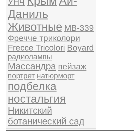
Крым
Ай-
УНЧ
Даниль
Животные
MB-339
Фречче триколори
Frecce Tricolori
Boyard
радиолампы
Массандра
пейзаж
портрет
натюрморт
подбелка
ностальгия
Никитский
ботанический сад