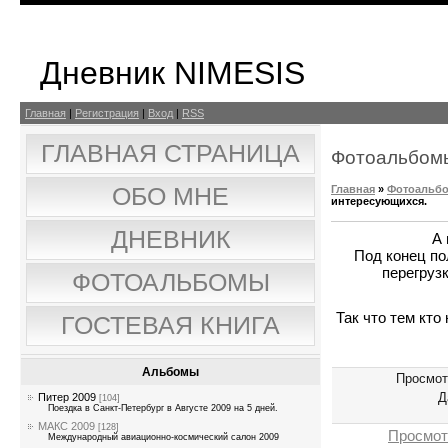
Дневник NIMESIS
Главная
|
Регистрация
|
Вход
|
RSS
ГЛАВНАЯ СТРАНИЦА
Фотоальбом
Главная
»
Фотоальб
ОБО МНЕ
интересующихся.
ДНЕВНИК
А 
Под конец пол
перегрузк
ФОТОАЛЬБОМЫ
Так что тем кто
ГОСТЕВАЯ КНИГА
Альбомы
Просмот
Д
Питер 2009
[104]
Поездка в Санкт-Петербург в Августе 2009 на 5 дней.
МАКС 2009
[128]
Просмот
Международный авиационно-космический салон 2009