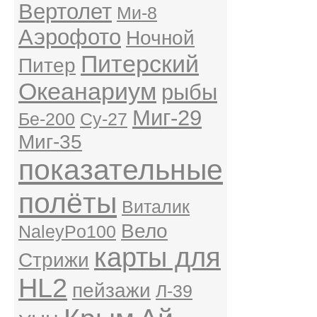
Вертолет
Ми-8
Аэрофото
Ночной
Питерский
Питер
Океанариум
рыбы
Миг-29
Бе-200
Су-27
Миг-35
показательные
полёты
Виталик
Вело
NaleyPo100
карты для
Стрижи
HL2
пейзажи
Л-39