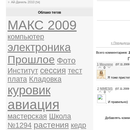
Ай-Даниль 2010
[54]
Облако тегов
МАКС 2009
компьютер
электроника
« Предыдущ
Всего комментариев
:
Прошлое
Фото
П
1
Mourene
(07.11.2009
0
сессия
Институт
тест
плата
Кладовка
Я тоже присте
куровик
2
NIMESIS
(07.11.2009
0
авиация
И правильно)
мастерская
Школа
Добавлять комме
растения
№1294
кедр