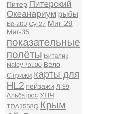
Питерский
Питер
Океанариум
рыбы
Миг-29
Бе-200
Су-27
Миг-35
показательные
полёты
Виталик
Вело
NaleyPo100
карты для
Стрижи
HL2
пейзажи
Л-39
УНЧ
Альбатрос
Крым
TDA1558Q