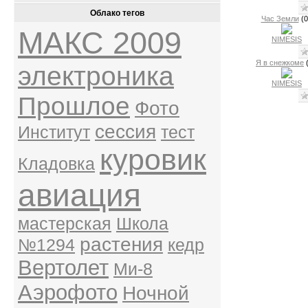
Облако тегов
Час Земли
(0
МАКС 2009
NIMESIS
Я в снежкоме
электроника
NIMESIS
Прошлое
Фото
сессия
Институт
тест
куровик
Кладовка
авиация
мастерская
Школа
растения
№1294
кедр
Вертолет
Ми-8
Аэрофото
Ночной