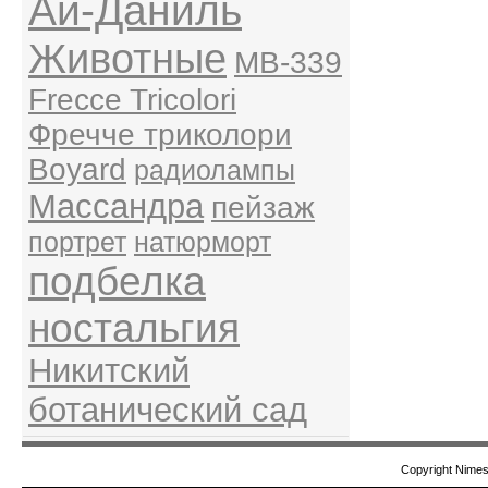
Ай-Даниль
Животные
MB-339
Frecce Tricolori
Фречче триколори
Boyard
радиолампы
Массандра
пейзаж
портрет
натюрморт
подбелка
ностальгия
Никитский
ботанический сад
Copyright Nime