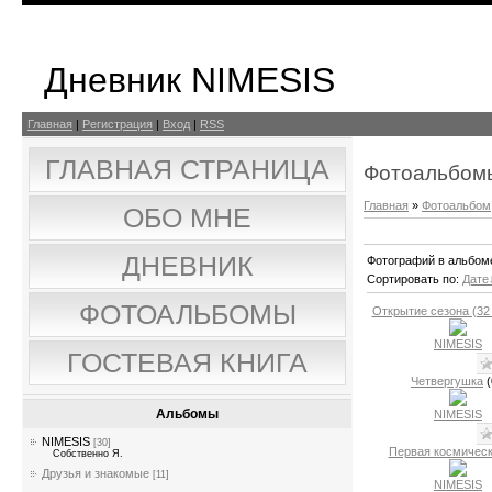
Дневник NIMESIS
Главная
|
Регистрация
|
Вход
|
RSS
ГЛАВНАЯ СТРАНИЦА
Фотоальбом
Главная
»
Фотоальбом
ОБО МНЕ
ДНЕВНИК
Фотографий в альбом
Сортировать по
:
Дате
ФОТОАЛЬБОМЫ
Открытие сезона (32 
NIMESIS
ГОСТЕВАЯ КНИГА
Четвергушка
(
Альбомы
NIMESIS
NIMESIS
[30]
Первая космичес
Собственно Я.
Друзья и знакомые
[11]
NIMESIS