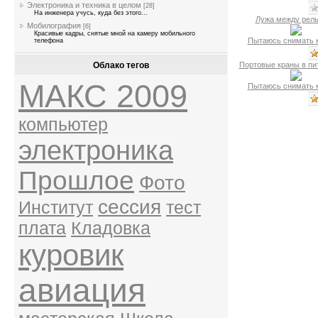
Электроника и техника в целом
[28]
На инженера учусь, куда без этого...
Лужа между рел
Мобилография
[6]
Красивые кадры, снятые мной на камеру мобильного
Пытаюсь снимать 
телефона
Облако тегов
Портовые краны в пит
МАКС 2009
Пытаюсь снимать 
компьютер
электроника
Прошлое
Фото
сессия
Институт
тест
плата
Кладовка
куровик
авиация