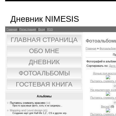
Дневник NIMESIS
Главная
|
Регистрация
|
Вход
|
RSS
ГЛАВНАЯ СТРАНИЦА
Фотоальбом
Главная
»
Фотоальбом
ОБО МНЕ
Пр
ДНЕВНИК
Фотографий в альбом
Сортировать по
:
Дате
ФОТОАЛЬБОМЫ
Ночью под мост
Пытаюсь снимать 
ГОСТЕВАЯ КНИГА
На крылатских хол
Альбомы
Пытаюсь снимать 
Пытаюсь снимать красиво
[14]
Просто красивые фото, хоть и не шедевры...
Весна!
(0)
Mapping and Level design
[41]
Создание карт для Half-life 1,2 , CS и других игр.
Пытаюсь снимать 