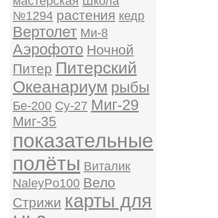
мастерская
Школа
растения
№1294
кедр
Вертолет
Ми-8
Аэрофото
Ночной
Питерский
Питер
Океанариум
рыбы
Миг-29
Бе-200
Су-27
Миг-35
показательные
полёты
Виталик
Вело
NaleyPo100
карты для
Стрижи