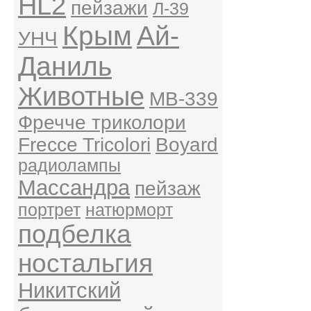
HL2
пейзажи
Л-39
Крым
Ай-
УНЧ
Даниль
Животные
MB-339
Фречче триколори
Frecce Tricolori
Boyard
радиолампы
Массандра
пейзаж
портрет
натюрморт
подбелка
ностальгия
Никитский