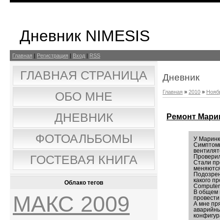
Дневник NIMESIS
Главная
|
Регистрация
|
Вход
|
RSS
ГЛАВНАЯ СТРАНИЦА
Дневник
Главная
»
2010
»
Нояб
ОБО МНЕ
ДНЕВНИК
Ремонт Мари
ФОТОАЛЬБОМЫ
У Маринк
Симптомы
вентилят
ГОСТЕВАЯ КНИГА
Проверил
Стали пр
меняются
Подозрен
какого п
Облако тегов
Computer
В общем 
МАКС 2009
провести,
А мне пр
аварийны
конфигур