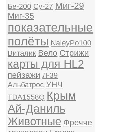
Миг-29
Бе-200
Су-27
Миг-35
показательные
полёты
NaleyPo100
Вело
Стрижи
Виталик
карты для HL2
пейзажи
Л-39
УНЧ
Альбатрос
Крым
TDA1558Q
Ай-Даниль
Животные
Фречче