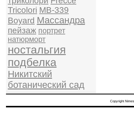
триколори
Frecce
Tricolori
MB-339
Массандра
Boyard
пейзаж
портрет
натюрморт
ностальгия
подбелка
Никитский
ботанический сад
Copyright Nime