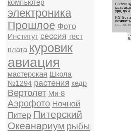
компьютер
В итоге 
мать asu
электроника
ура, да и
P.S. Вот
Прошлое
починить
Фото
мастер п
сессия
Институт
тест
К
Д
куровик
плата
авиация
мастерская
Школа
растения
№1294
кедр
Вертолет
Ми-8
Аэрофото
Ночной
Питерский
Питер
Океанариум
рыбы