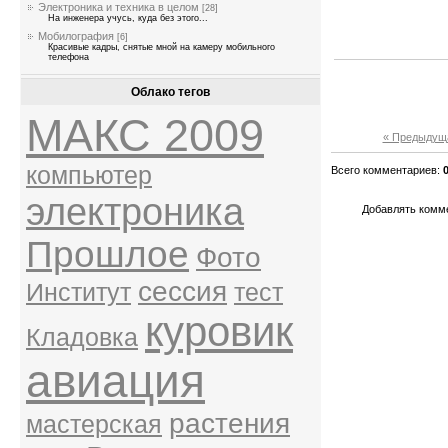
Электроника и техника в целом
[28]
На инженера учусь, куда без этого...
Мобилография
[6]
Красивые кадры, снятые мной на камеру мобильного
телефона
Облако тегов
МАКС 2009
« Предыдущ
компьютер
Всего комментариев
:
электроника
Добавлять комме
Прошлое
Фото
сессия
Институт
тест
куровик
Кладовка
авиация
растения
мастерская