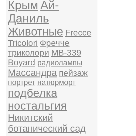
Крым
Ай-
Даниль
Животные
Frecce
Tricolori
Фречче
триколори
MB-339
Boyard
радиолампы
Массандра
пейзаж
портрет
натюрморт
подбелка
ностальгия
Никитский
ботанический сад