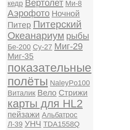
Вертолет
кедр
Ми-8
Аэрофото
Ночной
Питерский
Питер
Океанариум
рыбы
Миг-29
Бе-200
Су-27
Миг-35
показательные
полёты
NaleyPo100
Вело
Стрижи
Виталик
карты для HL2
пейзажи
Альбатрос
УНЧ
Л-39
TDA1558Q