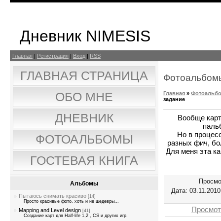
Дневник NIMESIS
Главная
|
Регистрация
|
Вход
|
RSS
ГЛАВНАЯ СТРАНИЦА
Фотоальбом
Главная
»
Фотоальб
ОБО МНЕ
задание
ДНЕВНИК
Вообще карт
паль
Но в процес
ФОТОАЛЬБОМЫ
разных фич, бо
Для меня эта к
ГОСТЕВАЯ КНИГА
Просмо
Альбомы
Дата
: 03.11.2010
Пытаюсь снимать красиво
[14]
Просто красивые фото, хоть и не шедевры...
Просмот
Mapping and Level design
[41]
Создание карт для Half-life 1,2 , CS и других игр.