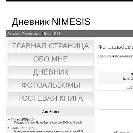
Дневник NIMESIS
Главная
|
Регистрация
|
Вход
|
RSS
ГЛАВНАЯ СТРАНИЦА
Фотоальбом
Главная
»
Фотоальб
ОБО МНЕ
ДНЕВНИК
П
Дата
: 0
ФОТОАЛЬБОМЫ
Про
ГОСТЕВАЯ КНИГА
Альбомы
Питер 2009
[104]
Поездка в Санкт-Петербург в Августе 2009 на 5 дней.
МАКС 2009
[128]
Международный авиационно-космический салон 2009
« Предыдущ