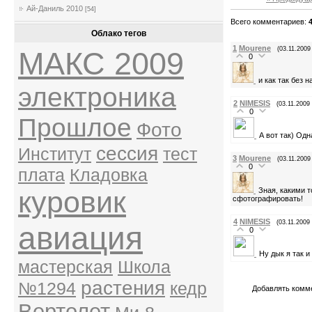
Ай-Даниль 2010
[54]
Всего комментариев
:
Облако тегов
1
Mourene
(03.11.2009
МАКС 2009
0
и как так без 
электроника
2
NIMESIS
(03.11.2009
0
Прошлое
Фото
А вот так) Одн
сессия
Институт
тест
3
Mourene
(03.11.2009
0
плата
Кладовка
куровик
Зная, какими т
сфотографировать!
4
NIMESIS
(03.11.2009
авиация
0
Ну дык я так и
мастерская
Школа
растения
№1294
кедр
Добавлять комме
Вертолет