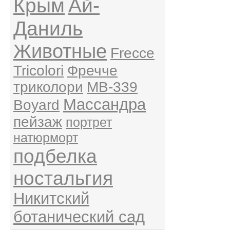
Крым
Ай-
Даниль
Животные
Frecce
Tricolori
Фречче
триколори
MB-339
Массандра
Boyard
пейзаж
портрет
натюрморт
подбелка
ностальгия
Никитский
ботанический сад