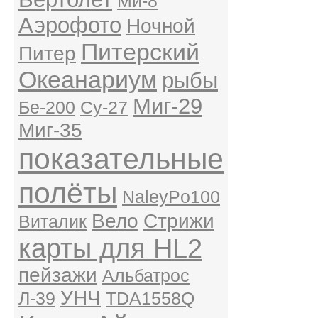
Ми-8
Аэрофото
Ночной
Питерский
Питер
Океанариум
рыбы
Миг-29
Бе-200
Су-27
Миг-35
показательные
полёты
NaleyPo100
Вело
Стрижи
Виталик
карты для HL2
пейзажи
Альбатрос
УНЧ
Л-39
TDA1558Q