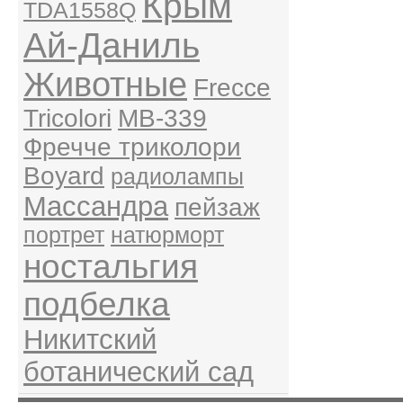
Крым
TDA1558Q
Ай-Даниль
Животные
Frecce
Tricolori
MB-339
Фречче триколори
Boyard
радиолампы
Массандра
пейзаж
портрет
натюрморт
ностальгия
подбелка
Никитский
ботанический сад