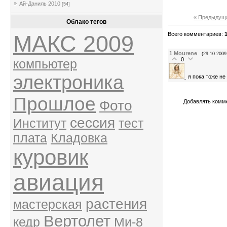
Ай-Даниль 2010
[54]
« Предыдущ
Облако тегов
Всего комментариев
:
МАКС 2009
1
Mourene
(29.10.2009
0
компьютер
электроника
я пока тоже не
Прошлое
Фото
Добавлять комме
сессия
Институт
тест
плата
Кладовка
куровик
авиация
растения
мастерская
Вертолет
кедр
Ми-8