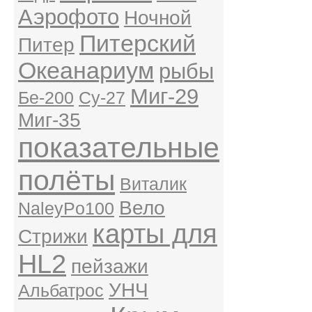
Аэрофото
Ночной
Питерский
Питер
Океанариум
рыбы
Миг-29
Бе-200
Су-27
Миг-35
показательные
полёты
Виталик
Вело
NaleyPo100
карты для
Стрижи
HL2
пейзажи
УНЧ
Альбатрос