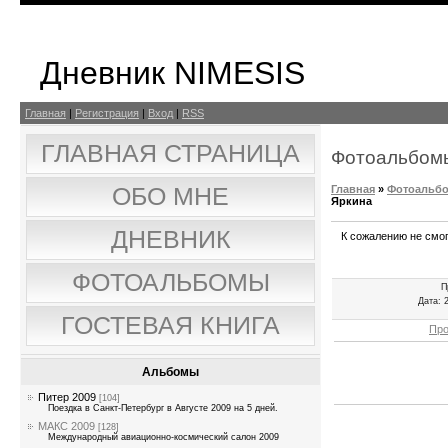
Дневник NIMESIS
Главная
|
Регистрация
|
Вход
|
RSS
ГЛАВНАЯ СТРАНИЦА
Фотоальбом
Главная
»
Фотоальб
ОБО МНЕ
Яркина
ДНЕВНИК
К сожалению не смог 
ФОТОАЛЬБОМЫ
П
Дата
: 
ГОСТЕВАЯ КНИГА
Про
Альбомы
Питер 2009
[104]
Поездка в Санкт-Петербург в Августе 2009 на 5 дней.
МАКС 2009
[128]
Международный авиационно-космический салон 2009