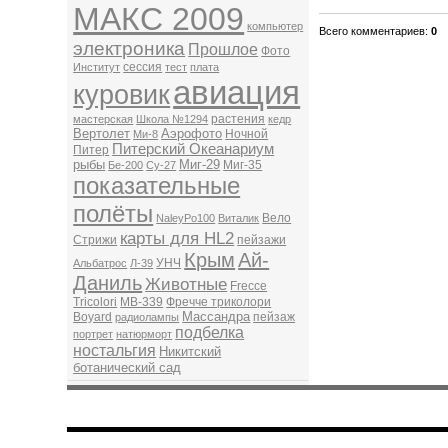
МАКС 2009
компьютер
Всего комментариев
:
0
электроника
Прошлое
Фото
сессия
Институт
тест
плата
авиация
куровик
растения
мастерская
Школа №1294
кедр
Вертолет
Аэрофото
Ночной
Ми-8
Питерский Океанариум
Питер
рыбы
Миг-29
Миг-35
Бе-200
Су-27
показательные
полёты
Вело
NaleyPo100
Виталик
карты для HL2
Стрижи
пейзажи
Крым
Ай-
УНЧ
Альбатрос
Л-39
Даниль
Животные
Frecce
Tricolori
MB-339
Фречче триколори
Массандра
Boyard
пейзаж
радиолампы
подбелка
портрет
натюрморт
ностальгия
Никитский
ботанический сад