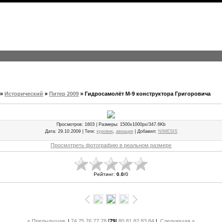
»
Исторический
»
Питер 2009
» Гидросамолёт М-9 конструктора Григоровича
Просмотров
: 1603 |
Размеры
: 1500x1000px/347.6Kb
Дата
: 29.10.2009 |
Теги
:
куровик
,
авиация
|
Добавил
:
NIMESIS
Просмотреть фотографию в реальном размере
Рейтинг
:
0.0
/
0
« Предыдущая
|
74
75
76
77
78
[
79
]
80
81
82
83
84
|
Следующая »