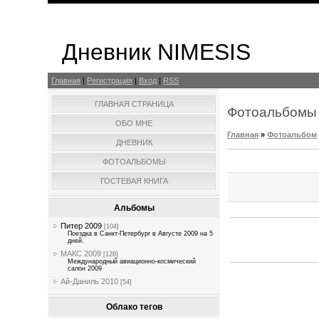
Дневник NIMESIS
Главная
|
Регистрация
|
Вход
|
RSS
ГЛАВНАЯ СТРАНИЦА
Фотоальбомы
ОБО МНЕ
Главная
»
Фотоальбом
ДНЕВНИК
ФОТОАЛЬБОМЫ
ГОСТЕВАЯ КНИГА
Альбомы
Питер 2009
[104]
Поездка в Санкт-Петербург в Августе 2009 на 5
дней.
МАКС 2009
[128]
Международный авиационно-космический
салон 2009
Ай-Даниль 2010
[54]
Облако тегов