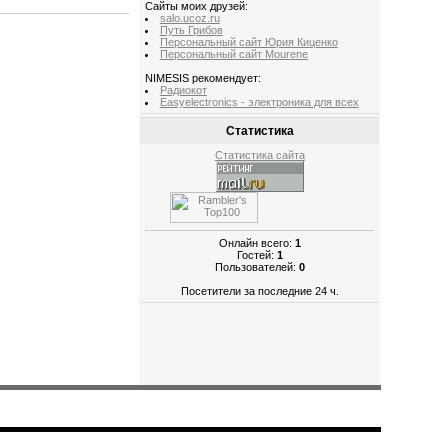
Сайты моих друзей:
salo.ucoz.ru
Путь Грибов
Персональный сайт Юрия Киценко
Персональный сайт Mourene
NIMESIS рекомендует:
Радиокот
Easyelectronics - электроника для всех
Статистика
Статистика сайта
Онлайн всего:
1
Гостей:
1
Пользователей:
0
Посетители за последние 24 ч.