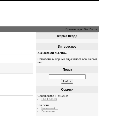
Приветствую Вас
Гость
Форма входа
Интересное
А знаете ли вы, что...
Самолетный черный ящик имеет оранжевый
цвет.
Поиск
Ссылки
Сообщество FRELA14:
FRELA14.ru
Я в сети:
liveinternet.ru
Вконтакте